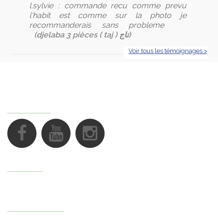
l.sylvie :
commande recu comme prevu
l'habit est comme sur la photo je
recommanderais sans probleme
(djelaba 3 pièces ( taj ) تاج)
Voir tous les témoignages >
NOUS SUIVRE
Support
Mon Compte