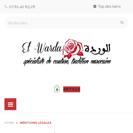
Top des liens
07.81.42.85.28
ARTICLE
0
Basculer
la
navigation
HOME
>
MENTIONS LÉGALES