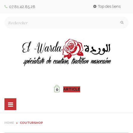
Top des liens
07.81.42.85.28
ARTICLE
0
Basculer
la
navigation
HOME
>
COUTURSHOP