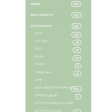
302
FEMME
157
NOS COFFRETS
351
COUTURSHOP
SFIFA
130
LOT TISSU
46
TISSU
22
GALON
20
STRASS
8
ZWAQA زواقة
34
LIVRE
A3QAD (BOUTONS MAROCAINS)
104
CORDON (ألقيطان)
7
LOT ACCESSOIRES COUTURE
MOTIF COU COLLIER