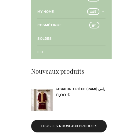
118
MY HOME
50
COSMÉTIQUE
SOLDES
EID
Nouveaux produits
JABADOR 2 PIÈCE (RAMI) رامي
0,00 €
TOUS LES NOUVEAUX PRODUITS