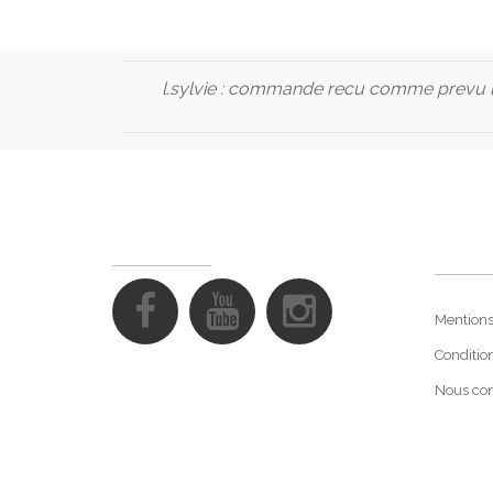
l.sylvie :
commande recu comme prevu l'h
Suppo
NOUS SUIVRE
Mentions
Conditio
Nous con