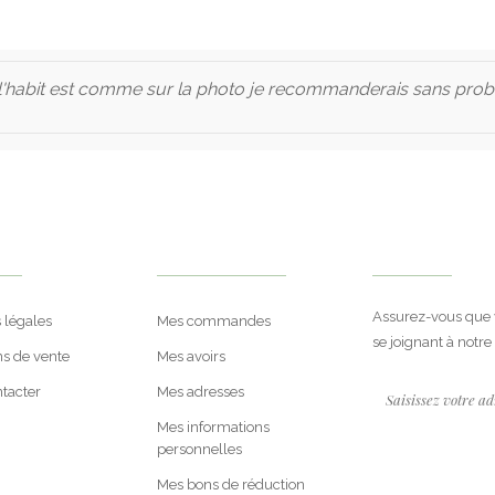
abit est comme sur la photo je recommanderais sans pro
rt
Mon Compte
Bulletin
Assurez-vous que 
 légales
Mes commandes
se joignant à notr
ns de vente
Mes avoirs
tacter
Mes adresses
Mes informations
personnelles
Mes bons de réduction