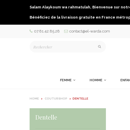
Salam Alaykoum wa rahmatulah, Bienvenue sur notre
Bénéficiez de la livraison gratuite en France métro
07.81.42.85.28
contact@el-warda.com
FEMME
HOMME
ENFA
HOME
>
COUTURSHOP
>
DENTELLE
Dentelle